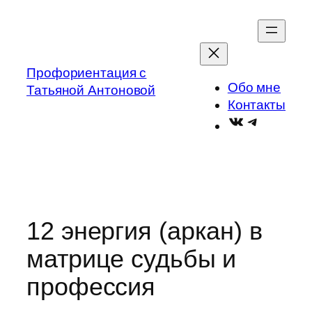
Перейти
к
содержимому
Профориентация с
Обо мне
Татьяной Антоновой
Контакты
ВКонтакте
Telegram
12 энергия (аркан) в
матрице судьбы и
профессия